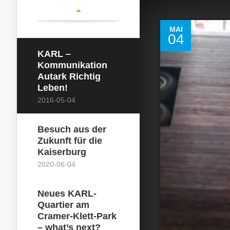
MAI
04
KARL –
Kommunikation
Autark Richtig
Leben!
2016-05-04
Besuch aus der
Zukunft für die
Kaiserburg
2020-06-04
Neues KARL-
Quartier am
Cramer-Klett-Park
– what’s next?