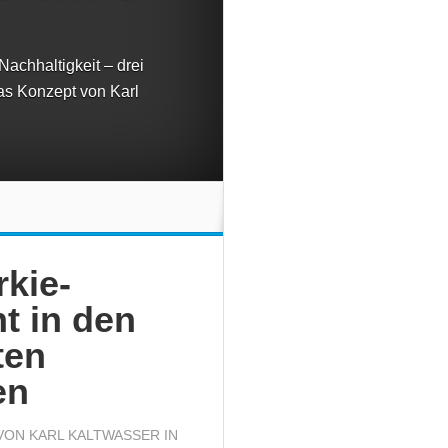
 Nachhaltigkeit – drei
as Konzept von Karl
rkie-
t in den
ten
en
 VON
KARL KALTWASSER
IN