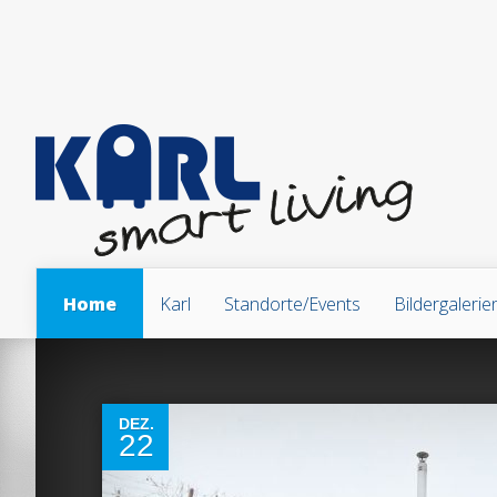
Home
Karl
Standorte/Events
Bildergalerie
0
DEZ.
22