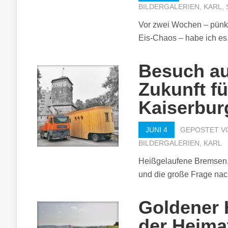
BILDERGALERIEN
,
KARL
,
Vor zwei Wochen – pünk
Eis-Chaos – habe ich es.
Besuch au
Zukunft fü
Kaiserbur
JUNI 4
GEPOSTET 
BILDERGALERIEN
,
KARL
Heißgelaufene Bremsen, 
und die große Frage nach
Goldener 
der Heima