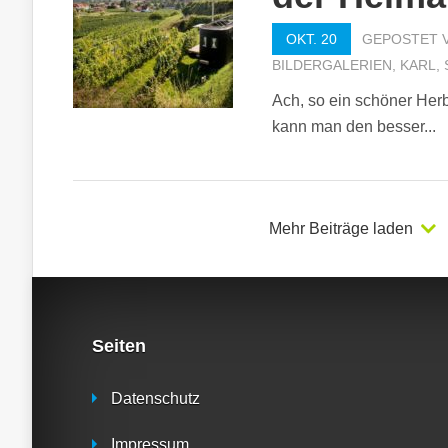
OKT. 20
GEPOSTET 
BILDERGALERIEN
,
KARL
,
Ach, so ein schöner Herb
kann man den besser...
Mehr Beiträge laden
Seiten
Datenschutz
Impressum