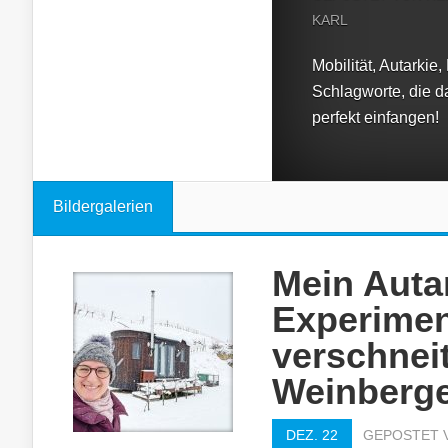
KARL
Mobilität, Autarkie,
Schlagworte, die d
perfekt einfangen!
Bildergalerien
Mein Auta
Experimen
verschnei
Weinberg
DEZ. 22
GEPOSTET