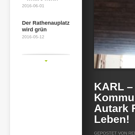
2016-06-01
Der Rathenauplatz
wird grün
2016-05-12
KARL –
Kommun
Autark 
Leben!
GEPOSTET VON
RE