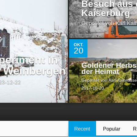
Besuch aus d
Kaiserburg
Gepostet von
Karl Kal
1
OKT.
20
periment in
Goldener Herbst
n Weinbergen
der Heimat
Gepostet von
Karl Kaltwasse
3-12-22
2017-10-20
Recent
Popular
R