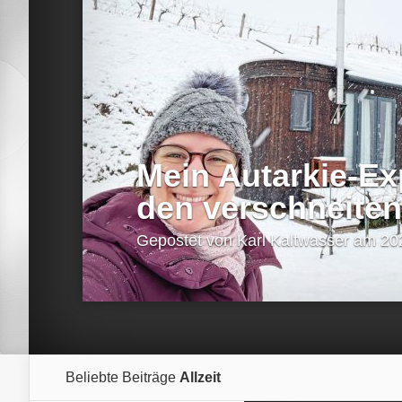
Mein Autarkie-Ex
den verschneite
Gepostet von
Karl Kaltwasser
am 202
Beliebte Beiträge
Allzeit