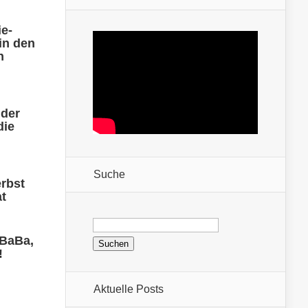
ie-
in den
n
 der
die
Suche
rbst
at
Suchen
nach:
 BaBa,
!
Aktuelle Posts