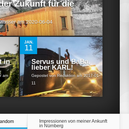
er Zukunft für die
twasser
am 2020-06-04
0
JAN.
11
 in
Servus und BaBa,
lieber KARL!
r
am
Gepostet von
Redaktion
am 2017-01-
11
Impressionen von meiner Ankunft
andom
in Nürnberg