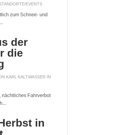
STANDORTE/EVENTS
tlich zum Schnee- und
..
s der
r die
g
VON
KARL KALTWASSER
IN
nächtliches Fahrverbot
...
Herbst in
t