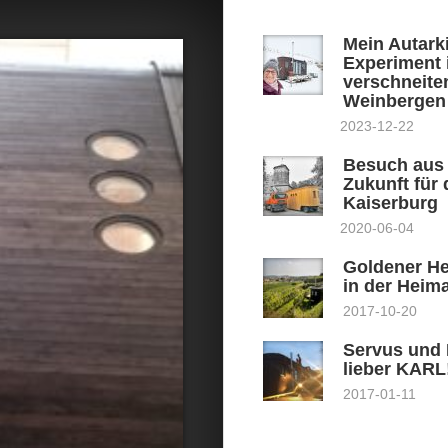
Mein Autark
Experiment 
verschneite
Weinbergen
2023-12-22
Besuch aus
Zukunft für 
Kaiserburg
2020-06-04
Goldener He
in der Heim
2017-10-20
Servus und
lieber KARL
2017-01-11